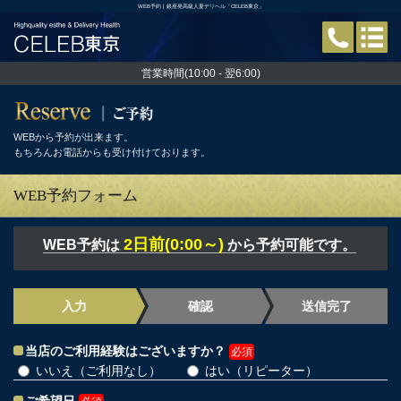
WEB予約 | 銀座発高級人妻デリヘル「CELEB東京」
営業時間(10:00 - 翌6:00)
WEBから予約が出来ます。
もちろんお電話からも受け付けております。
WEB予約フォーム
2日前(0:00～)
WEB予約は
から予約可能です。
入力
確認
送信完了
当店のご利用経験はございますか？
必須
いいえ（ご利用なし）
はい（リピーター）