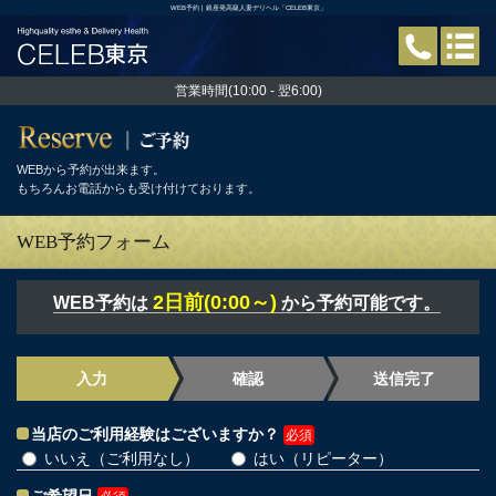
WEB予約 | 銀座発高級人妻デリヘル「CELEB東京」
営業時間(10:00 - 翌6:00)
WEBから予約が出来ます。
もちろんお電話からも受け付けております。
WEB予約フォーム
2日前(0:00～)
WEB予約は
から予約可能です。
入力
確認
送信完了
当店のご利用経験はございますか？
必須
いいえ（ご利用なし）
はい（リピーター）