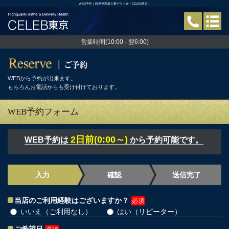
WEB予約 | 銀座発高級人妻デリヘル「CELEB東京」
営業時間(10:00 - 翌6:00)
WEBから予約が出来ます。
もちろんお電話からも受け付けております。
WEB予約フォーム
2日前(0:00～)
WEB予約は
から予約可能です。
入力
確認
送信完了
当店のご利用経験はございますか？
必須
いいえ（ご利用なし）
はい（リピーター）