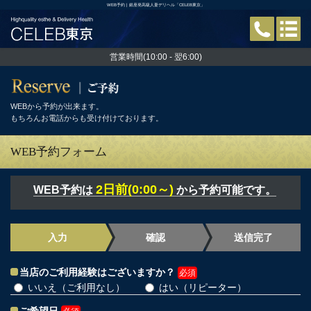
WEB予約 | 銀座発高級人妻デリヘル「CELEB東京」
営業時間(10:00 - 翌6:00)
WEBから予約が出来ます。
もちろんお電話からも受け付けております。
WEB予約フォーム
2日前(0:00～)
WEB予約は
から予約可能です。
入力
確認
送信完了
当店のご利用経験はございますか？
必須
いいえ（ご利用なし）
はい（リピーター）