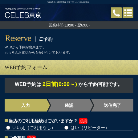
WEB予約 | 銀座発高級人妻デリヘル「CELEB東京」
営業時間(10:00 - 翌6:00)
WEBから予約が出来ます。
もちろんお電話からも受け付けております。
WEB予約フォーム
2日前(0:00～)
WEB予約は
から予約可能です。
入力
確認
送信完了
当店のご利用経験はございますか？
必須
いいえ（ご利用なし）
はい（リピーター）