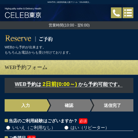
WEB予約 | 銀座発高級人妻デリヘル「CELEB東京」
営業時間(10:00 - 翌6:00)
WEBから予約が出来ます。
もちろんお電話からも受け付けております。
WEB予約フォーム
2日前(0:00～)
WEB予約は
から予約可能です。
入力
確認
送信完了
当店のご利用経験はございますか？
必須
いいえ（ご利用なし）
はい（リピーター）